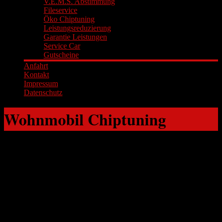
V.E.M.S. Abstimmung
Fileservice
Öko Chiptuning
Leistungsreduzierung
Garantie Leistungen
Service Car
Gutscheine
Anfahrt
Kontakt
Impressum
Datenschutz
Wohnmobil Chiptuning
Wir kennen es alle, die Autobahnen sind voll die LKW's schleichen
mit 60-70 km/h die Berge hinauf, Ihnen fehlt es an der gewissen
Leistung und Durchzugskraft um mit Ihrem Wohnmobil zu
Überholen! Das ändern wir, Reisen mit dem Camper oder
Wohnmobil soll entspannt verlaufen und Spaß machen.
Mit unserer Softwareoptimierung für Wohnmobile und Camper
passen wir optimale Leistung auf Ihr Fahrzeug an. Lassen Sie die
tatsächliche Leistung Ihres Motors frei.