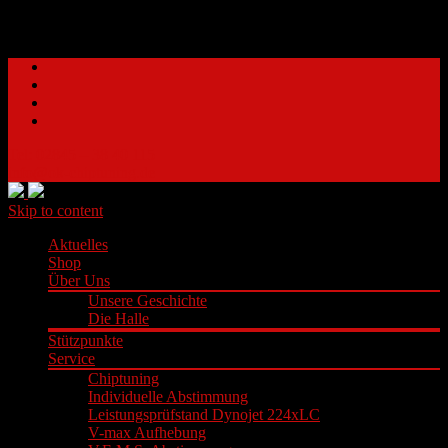
Tel: 02845 – 38 40 115
info@ok-chiptuning.de
Skip to content
Aktuelles
Shop
Über Uns
Unsere Geschichte
Die Halle
Stützpunkte
Service
Chiptuning
Individuelle Abstimmung
Leistungsprüfstand Dynojet 224xLC
V-max Aufhebung