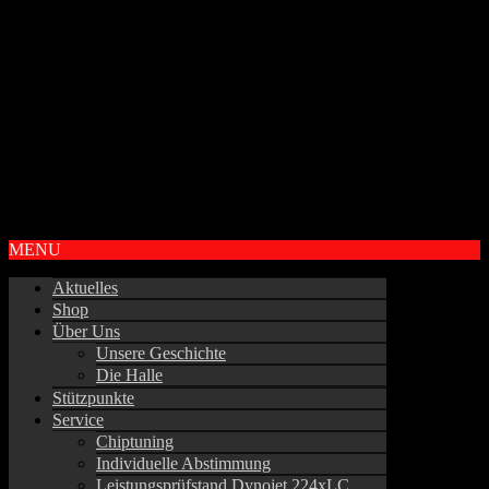
Vorteile
MEHR LEISTUNG
MEHR DREHMOMENT
BESSERE SCHALTVORGÄNGE
KRAFTSTOFF ERSPARNIS MÖGLICH
Sprechen Sie uns an oder vereinbaren gleich einen Termin in
unserem Stützpunkt.
Copyright © OK-CHIPTUNING
MENU
Aktuelles
Shop
Über Uns
Unsere Geschichte
Die Halle
Stützpunkte
Service
Chiptuning
Individuelle Abstimmung
Leistungsprüfstand Dynojet 224xLC