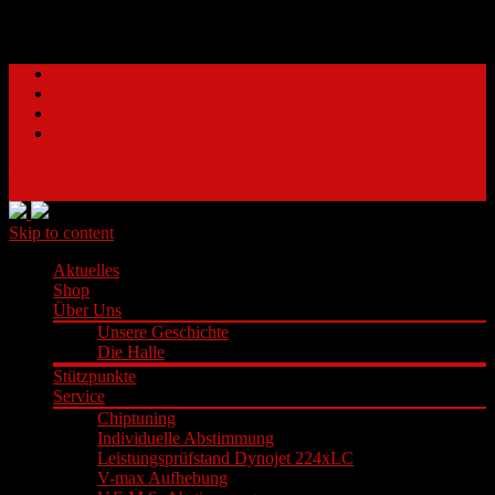
Tel: 02845 – 38 40 115
info@ok-chiptuning.de
Skip to content
Aktuelles
Shop
Über Uns
Unsere Geschichte
Die Halle
Stützpunkte
Service
Chiptuning
Individuelle Abstimmung
Leistungsprüfstand Dynojet 224xLC
V-max Aufhebung