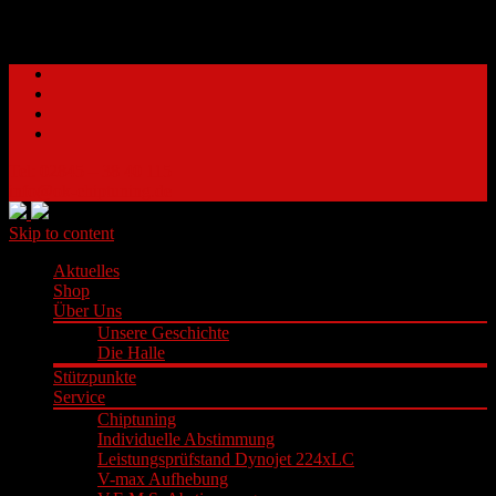
Tel: 02845 – 38 40 115
info@ok-chiptuning.de
Skip to content
Aktuelles
Shop
Über Uns
Unsere Geschichte
Die Halle
Stützpunkte
Service
Chiptuning
Individuelle Abstimmung
Leistungsprüfstand Dynojet 224xLC
V-max Aufhebung